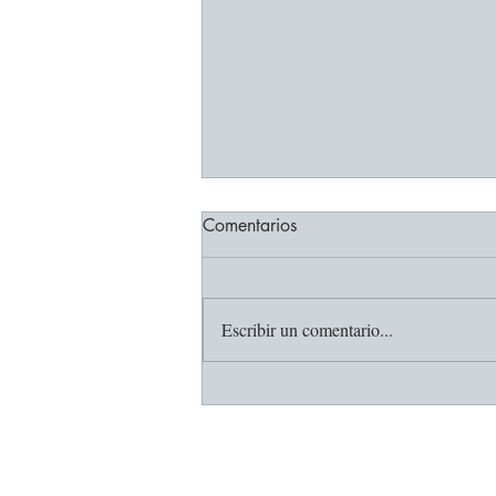
Comentarios
Escribir un comentario...
Dra. Catalina Abaúnza
Rodríguez