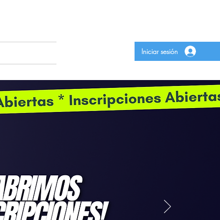
Iniciar sesión
rias
More