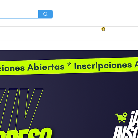
s?
¡Afíliate!
XIV Congreso AMEDCO
Convocato