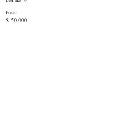
Leer más
Precio
$ 50.000
Venta finalizada
Tipo de entrada
Taller-Médicos NO AMEDCO
Leer más
Precio
$ 250.000
Venta finalizada
Tipo de entrada
Taller-Otros profesionales