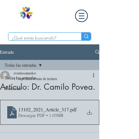
Entrada
Todas las entradas
eventosamedco
Todas las entradas
17 sept 2021
0 min de lectura
Artículo: Dr. Camilo Povea.
Medicina
13102_2021_Article_317
.pdf
Descargar PDF • 1.03MB